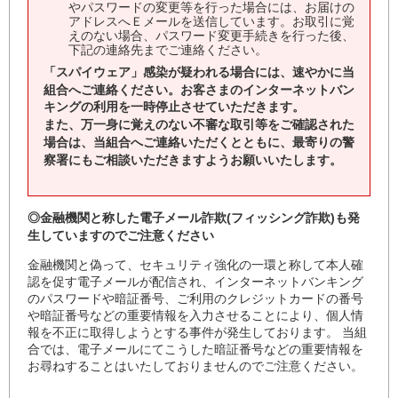
やパスワードの変更等を行った場合には、お届けの
アドレスへＥメールを送信しています。お取引に覚
えのない場合、パスワード変更手続きを行った後、
下記の連絡先までご連絡ください。
「スパイウェア」感染が疑われる場合には、速やかに当
組合へご連絡ください。お客さまのインターネットバン
キングの利用を一時停止させていただきます。
また、万一身に覚えのない不審な取引等をご確認された
場合は、当組合へご連絡いただくとともに、最寄りの警
察署にもご相談いただきますようお願いいたします。
◎金融機関と称した電子メール詐欺(フィッシング詐欺)も発
生していますのでご注意ください
金融機関と偽って、セキュリティ強化の一環と称して本人確
認を促す電子メールが配信され、インターネットバンキング
のパスワードや暗証番号、ご利用のクレジットカードの番号
や暗証番号などの重要情報を入力させることにより、個人情
報を不正に取得しようとする事件が発生しております。 当組
合では、電子メールにてこうした暗証番号などの重要情報を
お尋ねすることはいたしておりませんのでご注意ください。