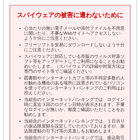
スパイウェアの被害に遭わないために
心当たりの無い電子メールや添付ファイルを不用意
に開いたり、不審なWebサイトへアクセスしない
よう十分にご注意ください。
フリーソフトを安易にダウンロードしないよう十分
にご注意ください。
スパイウェアに対応している市販のウィルス対策ソ
フト等をアップデートしてご利用になることをお勧
めいたします。（スパイウェアの詳細や対策方法は
専門のサイト等でご確認ください）
図書館やインターネットカフェ等の不特定多数の人
が触れる機会のある場所に設置されているパソコン
を使ってのインターネットバンキングのご利用はお
控えください。
当組合のインターネットバンキングでは、ログイン
時に直近３回のログイン日時が表示されます。不審
なログインが無いか、都度ご確認いただくことをお
勧めします。
当組合のインターネットバンキングでは、１日当り
の振込限度額を設定していただいておりますが、振
込限度額の引下げ等の見直しをお勧めします。
当組合のインターネットバンキングでは、振込取引